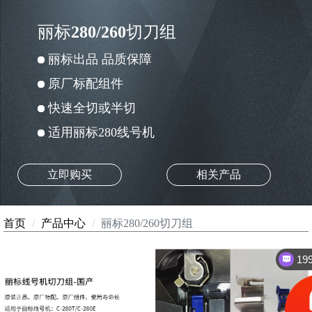
丽标280/260切刀组
丽标出品 品质保障
原厂标配组件
快速全切或半切
适用丽标280线号机
立即购买
相关产品
首页
产品中心
丽标280/260切刀组
1