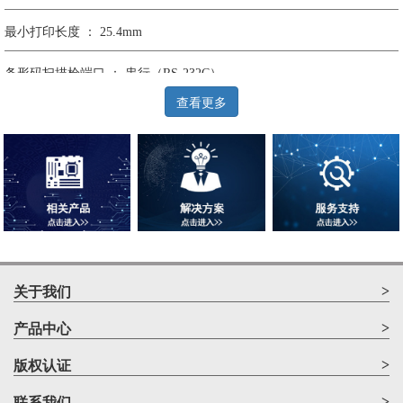
最小打印长度 ： 25.4mm
条形码扫描枪端口 ： 串行（RS-232C）
查看更多
串行接口 ： 串行（RS-232C）
USB接口 ： USB 2.0
条形码 ： 21种
边框和底纹 ： 126种
BTP打印 ： 有
>
关于我们
多份打印 ： 有（1-9999张）
>
产品中心
打印行数 ： 根据字体大小
>
版权认证
>
联系我们