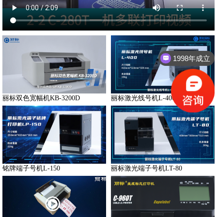
1998年成立
丽标双色宽幅机KB-3200D
丽标激光线号机L-400
铭牌端子号机L-150
丽标激光端子号机LT-80